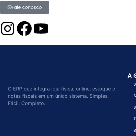
Fale conosco
A 
S
O ERP que integra loja física, online, estoque e
notas fiscais em um único sistema. Simples.
S
Fácil. Completo.
S
T
B