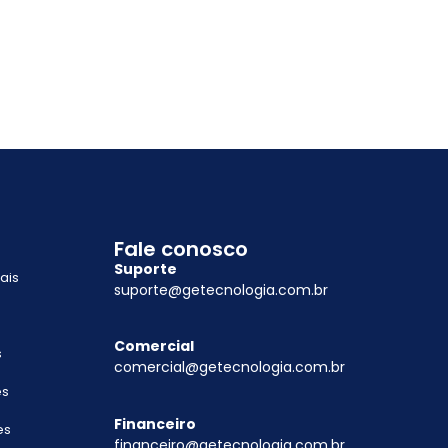
Fale conosco
Suporte
ais
suporte@getecnologia.com.br
Comercial
s
comercial@getecnologia.com.br
es
Financeiro
es
financeiro@getecnologia.com.br