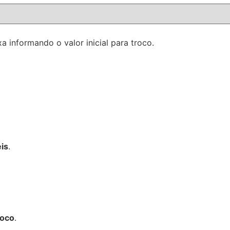
xa informando o valor inicial para troco.
eis
.
roco
.