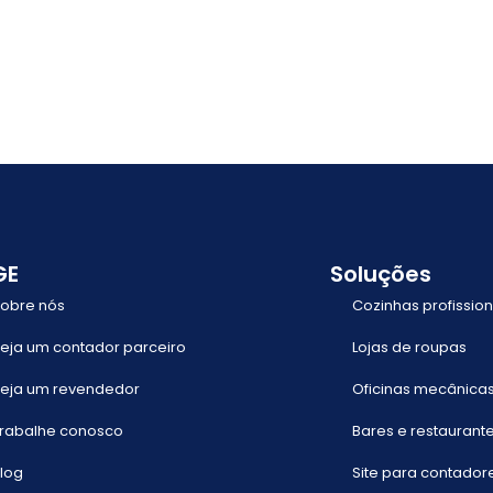
GE
Soluções
obre nós
Cozinhas profission
eja um contador parceiro
Lojas de roupas
eja um revendedor
Oficinas mecânica
rabalhe conosco
Bares e restaurant
log
Site para contador