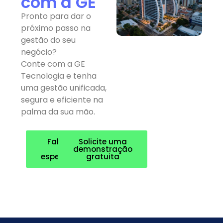
com a GE
Pronto para dar o
próximo passo na
gestão do seu
negócio?
Conte com a GE
Tecnologia e tenha
uma gestão unificada,
segura e eficiente na
palma da sua mão.
Fale com
Solicite uma
um
demonstração
especialista
gratuita