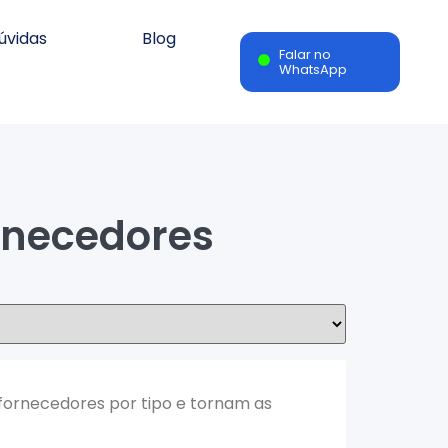
úvidas
Blog
Falar no
WhatsApp
rnecedores
 fornecedores por tipo e tornam as