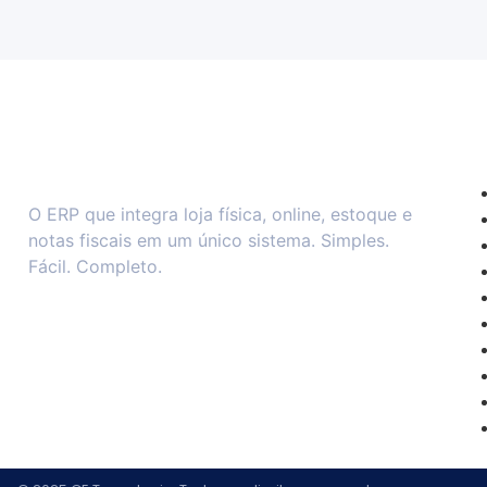
A 
O ERP que integra loja física, online, estoque e
notas fiscais em um único sistema. Simples.
Fácil. Completo.