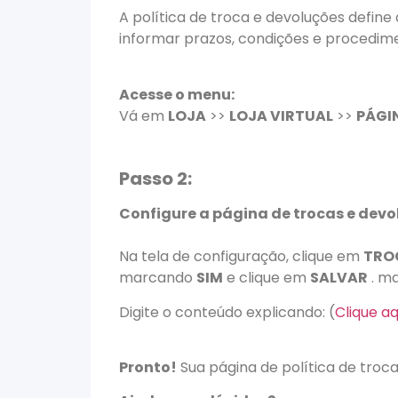
A política de troca e devoluções define
informar prazos, condições e procedim
Acesse o menu:
Vá em
LOJA
>>
LOJA VIRTUAL
>>
PÁGI
Passo 2:
Configure a página de trocas e dev
Na tela de configuração, clique em
TRO
marcando
SIM
e
clique
em
SALVAR
.
ma
Digite o conteúdo explicando: (
Clique aq
Pronto!
Sua página de política de trocas