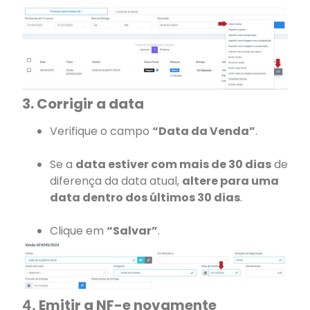
3. Corrigir a data
Verifique o campo
“Data da Venda”
.
Se a
data estiver com mais de 30 dias
de
diferença da data atual,
altere para uma
data dentro dos últimos 30 dias
.
Clique em
“Salvar”
.
Emitir a NF-e novamente
4.