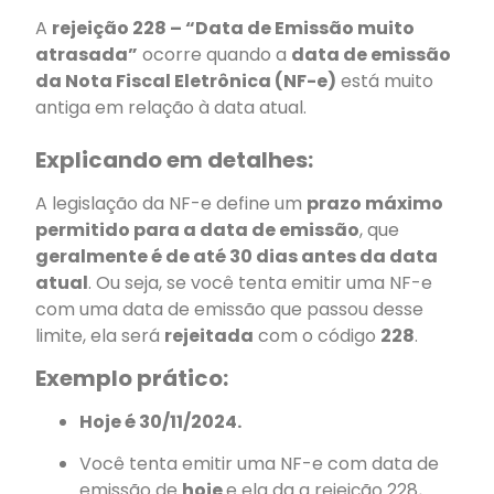
A
rejeição 228 – “Data de Emissão muito
atrasada”
ocorre quando a
data de emissão
da Nota Fiscal Eletrônica (NF-e)
está muito
antiga em relação à data atual.
Explicando em detalhes:
A legislação da NF-e define um
prazo máximo
permitido para a data de emissão
, que
geralmente é de até 30 dias antes da data
atual
. Ou seja, se você tenta emitir uma NF-e
com uma data de emissão que passou desse
limite, ela será
rejeitada
com o código
228
.
Exemplo prático:
Hoje é 30/11/2024.
Você tenta emitir uma NF-e com data de
emissão de
hoje
e ela da a rejeição 228
.