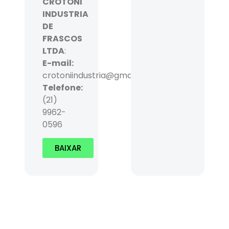
CROTONI
INDUSTRIA
DE
FRASCOS
LTDA
:
E-mail:
crotoniindustria@gmail.com
Telefone:
(21)
9962-
0596
BAIXAR