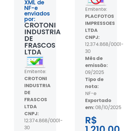
XML de
NF-e
Emitente:
enviados
PLACFOTOS
por:
IMPRESSOES
CROTONI
LTDA
INDUSTRIA
DE
CNPJ:
FRASCOS
12.374.868/0001-
LTDA
30
Mês de
emissão:
Emitente:
09/2025
CROTONI
Tipo de
INDUSTRIA
nota:
DE
NF-e
FRASCOS
Exportado
LTDA
em:
08/10/2025
CNPJ:
R$
12.374.868/0001-
1.210,00
30