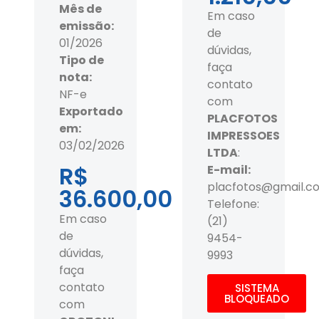
Mês de
Em caso
emissão:
de
01/2026
dúvidas,
Tipo de
faça
nota:
contato
NF-e
com
Exportado
PLACFOTOS
em:
IMPRESSOES
03/02/2026
LTDA
:
R$
E-mail:
placfotos@gmail.c
36.600,00
Telefone:
Em caso
(21)
de
9454-
dúvidas,
9993
faça
contato
SISTEMA
BLOQUEADO
com