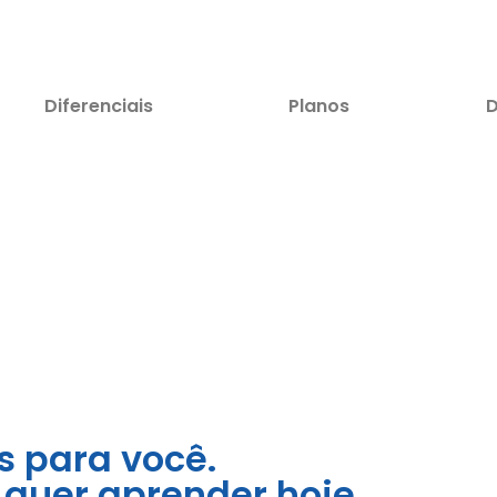
Diferenciais
Planos
D
s para você.
 quer aprender hoje.