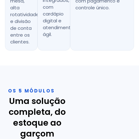
integrados,
mesa,
com pagamento e
com
alta
controle único.
cardápio
rotatividade
digital e
e divisão
atendimento
de conta
ágil.
entre os
clientes.
OS 5 MÓDULOS
Uma solução
completa, do
estoque ao
garçom