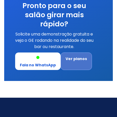
Pronto para o seu
salão girar mais
rápido?
Solicite uma demonstração gratuita e
veja o GE rodando na realidade do seu
bar ou restaurante.
Ver planos
Fala no WhatsApp