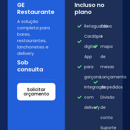
GE
Incluso no
Restaurante
plano
A solução
Retaguarda
Caixa
completa para
bares,
Cardápio
+
restaurantes,
digital
mapa
lanchonetes e
delivery.
App
de
Sob
para
mesas
consulta
garçons
Lançamento
Integração
de pedidos
Solicitar
orçamento
com
Divisão
delivery
de
conta
Suporte