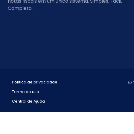
notas fiscais em um único sistema. Simples. Fácil.
Completo.
Política de privacidade
© 
Termo de uso
Central de Ajuda