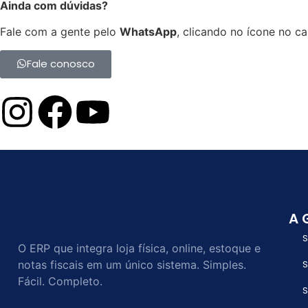
Ainda com dúvidas?
Fale com a gente pelo
WhatsApp
, clicando no ícone no can
Fale conosco
A 
S
O ERP que integra loja física, online, estoque e
notas fiscais em um único sistema. Simples.
S
Fácil. Completo.
S