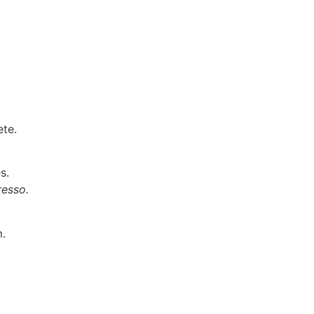
ete.
s.
esso.
.