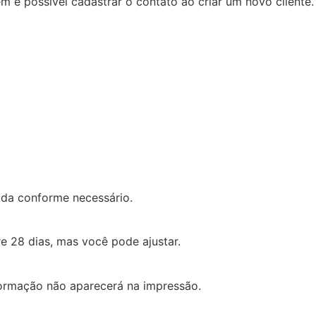
ém é possível cadastrar o contato ao criar um novo cliente.
ada conforme necessário.
e 28 dias, mas você pode ajustar.
formação não aparecerá na impressão.